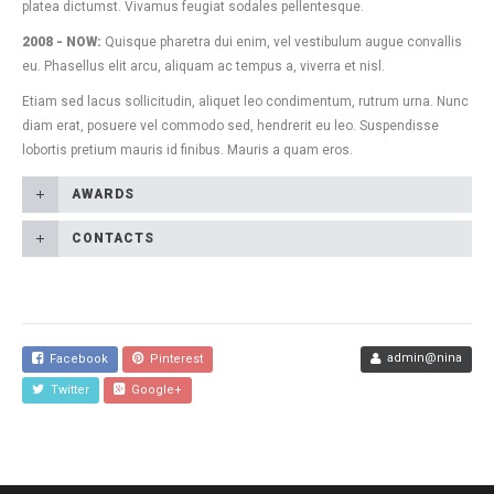
platea dictumst. Vivamus feugiat sodales pellentesque.
2008 - NOW:
Quisque pharetra dui enim, vel vestibulum augue convallis
eu. Phasellus elit arcu, aliquam ac tempus a, viverra et nisl.
Etiam sed lacus sollicitudin, aliquet leo condimentum, rutrum urna. Nunc
diam erat, posuere vel commodo sed, hendrerit eu leo. Suspendisse
lobortis pretium mauris id finibus. Mauris a quam eros.
AWARDS
CONTACTS
admin@nina
Facebook
Pinterest
Twitter
Google+