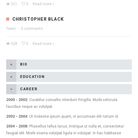
321
0
Read more
CHRISTOPHER BLACK
Team
·
0 comments
328
0
Read more
BIO
EDUCATION
СAREER
2000 - 2002:
Curabitur convallis interdum fringilla. Morbi vehicula
faucibus neque ac volutpat.
2002 - 2004:
Ut molestie ipsum quam, in accumsan elit rutrum id.
2004 - 2008:
Phasellus tellus lacus, tristique ut nulla et, consectetur
feugiat elit. Morbi viverra volutpat ligula in volutpat. In hac habitasse