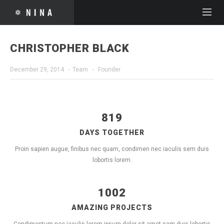
CHRISTOPHER BLACK
December 29, 2014
·
Team
·
Founder
819
DAYS TOGETHER
Proin sapien augue, finibus nec quam, condimen nec iaculis sem duis
lobortis lorem.
1002
AMAZING PROJECTS