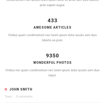
Condimentum nec iaculis lorem ipsum dolor sit amet sem duis lobortis
proin sapien augue.
433
AWESOME ARTICLES
Finibus quam condimentum nec lorem ipsum dolor iaculis sem duis
lobortis es proin.
9350
WONDERFUL PHOTOS
Finibus nec quam condimentum nec lorem ipsum dolor iaculis sem duis
lobort.
JOHN SMITH
Team
·
0 comments