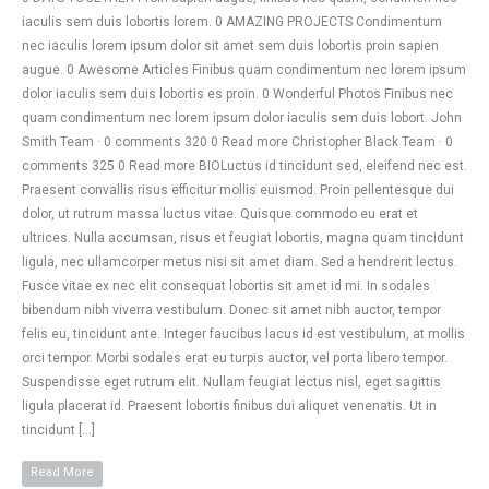
iaculis sem duis lobortis lorem. 0 AMAZING PROJECTS Condimentum
nec iaculis lorem ipsum dolor sit amet sem duis lobortis proin sapien
augue. 0 Awesome Articles Finibus quam condimentum nec lorem ipsum
dolor iaculis sem duis lobortis es proin. 0 Wonderful Photos Finibus nec
quam condimentum nec lorem ipsum dolor iaculis sem duis lobort. John
Smith Team · 0 comments 320 0 Read more Christopher Black Team · 0
comments 325 0 Read more BIOLuctus id tincidunt sed, eleifend nec est.
Praesent convallis risus efficitur mollis euismod. Proin pellentesque dui
dolor, ut rutrum massa luctus vitae. Quisque commodo eu erat et
ultrices. Nulla accumsan, risus et feugiat lobortis, magna quam tincidunt
ligula, nec ullamcorper metus nisi sit amet diam. Sed a hendrerit lectus.
Fusce vitae ex nec elit consequat lobortis sit amet id mi. In sodales
bibendum nibh viverra vestibulum. Donec sit amet nibh auctor, tempor
felis eu, tincidunt ante. Integer faucibus lacus id est vestibulum, at mollis
orci tempor. Morbi sodales erat eu turpis auctor, vel porta libero tempor.
Suspendisse eget rutrum elit. Nullam feugiat lectus nisl, eget sagittis
ligula placerat id. Praesent lobortis finibus dui aliquet venenatis. Ut in
tincidunt […]
Read More