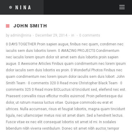
JOHN SMITH
by
admin@nina
·
December 29, 2014
·
in
·
0 comments
0 DAYS TOGETHER Proin sapien augue, finibus nec quam, condimen nec
iaculis sem duis lobortis lorem. 0 AMAZING PROJECTS Condimentum
nec iaculis lorem ipsum dolor sit amet sem duis lobortis proin sapien
augue. 0 Awesome Articles Finibus quam condimentum nec lorem ipsum
dolor iaculis sem duis lobortis es proin. 0 Wonderful Photos Finibus nec
quam condimentum nec lorem ipsum dolor iaculis sem duis lobort. John
Smith Team · 0 comments 320 0 Read more Christopher Black Team · 0
comments 325 0 Read more BIOLuctus id tincidunt sed, eleifend nec est.
Praesent convallis risus efficitur mollis euismod. Proin pellentesque dui
dolor, ut rutrum massa luctus vitae. Quisque commodo eu erat et
ultrices. Nulla accumsan, risus et feugiat lobortis, magna quam tincidunt
ligula, nec ullamcorper metus nisi sit amet diam. Sed a hendrerit lectus.
Fusce vitae ex nec elit consequat lobortis sit amet id mi. In sodales
bibendum nibh viverra vestibulum. Donec sit amet nibh auctor, tempor