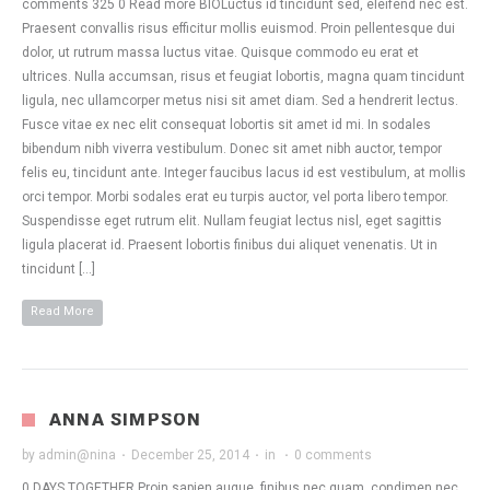
comments 325 0 Read more BIOLuctus id tincidunt sed, eleifend nec est.
Praesent convallis risus efficitur mollis euismod. Proin pellentesque dui
dolor, ut rutrum massa luctus vitae. Quisque commodo eu erat et
ultrices. Nulla accumsan, risus et feugiat lobortis, magna quam tincidunt
ligula, nec ullamcorper metus nisi sit amet diam. Sed a hendrerit lectus.
Fusce vitae ex nec elit consequat lobortis sit amet id mi. In sodales
bibendum nibh viverra vestibulum. Donec sit amet nibh auctor, tempor
felis eu, tincidunt ante. Integer faucibus lacus id est vestibulum, at mollis
orci tempor. Morbi sodales erat eu turpis auctor, vel porta libero tempor.
Suspendisse eget rutrum elit. Nullam feugiat lectus nisl, eget sagittis
ligula placerat id. Praesent lobortis finibus dui aliquet venenatis. Ut in
tincidunt […]
Read More
ANNA SIMPSON
by
admin@nina
·
December 25, 2014
·
in
·
0 comments
0 DAYS TOGETHER Proin sapien augue, finibus nec quam, condimen nec