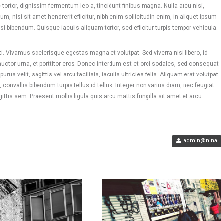
tortor, dignissim fermentum leo a, tincidunt finibus magna. Nulla arcu nisi,
m, nisi sit amet hendrerit efficitur, nibh enim sollicitudin enim, in aliquet ipsum
i bibendum. Quisque iaculis aliquam tortor, sed efficitur turpis tempor vehicula.
. Vivamus scelerisque egestas magna et volutpat. Sed viverra nisi libero, id
l auctor urna, et porttitor eros. Donec interdum est et orci sodales, sed consequat
rus velit, sagittis vel arcu facilisis, iaculis ultricies felis. Aliquam erat volutpat.
 convallis bibendum turpis tellus id tellus. Integer non varius diam, nec feugiat
tis sem. Praesent mollis ligula quis arcu mattis fringilla sit amet et arcu.
admin@nina