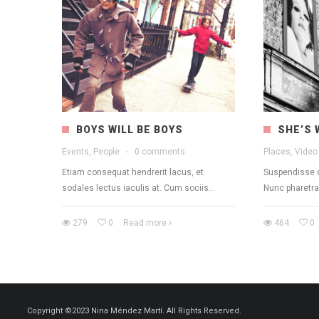
BOYS WILL BE BOYS
SHE’S 
Events, People
·
0 comments
Places, Vide
Etiam consequat hendrerit lacus, et
Suspendisse 
sodales lectus iaculis at. Cum sociis...
Nunc pharetra l
279
0
Read more
464
0
Copyright ©2023 Nina Méndez Martí. All Rights Reserved.