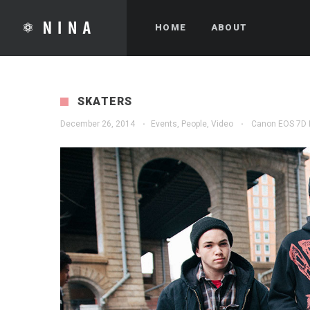
HOME
ABOUT
SKATERS
December 26, 2014
·
Events
,
People
,
Video
·
Canon EOS 7D M