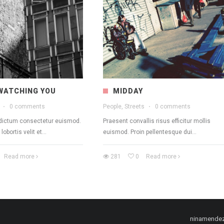
WATCHING YOU
MIDDAY
o
·
0 comments
People, Streets
·
0 comments
dictum consectetur euismod.
Praesent convallis risus efficitur mollis
obortis velit et...
euismod. Proin pellentesque dui...
Read more
281
0
Read more
ninamende