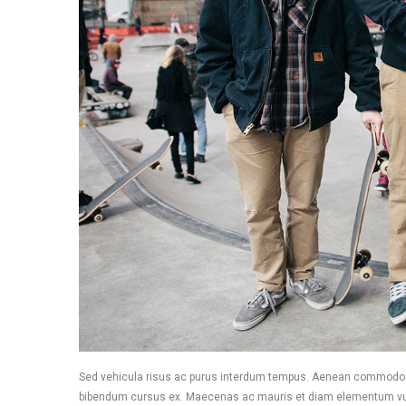
Sed vehicula risus ac purus interdum tempus. Aenean commodo di
bibendum cursus ex. Maecenas ac mauris et diam elementum vulput