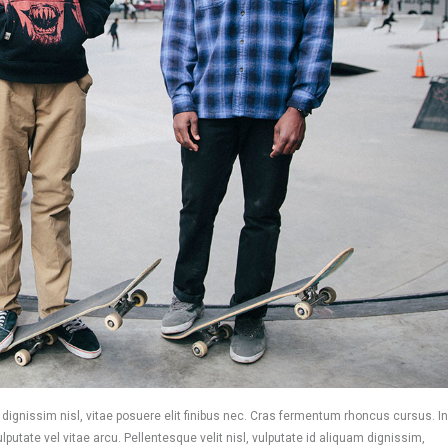
gnissim nisl, vitae posuere elit finibus nec. Cras fermentum rhoncus cursus. In
ate vel vitae arcu. Pellentesque velit nisl, vulputate id aliquam dignissim,