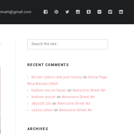
zmarti@gmail.com
RECENT COMMENTS
bitcoin casino real jack money
on
Home Page
Nina Mendez Marti
bodrum escort bayan
on
Awesome Street Art
bodrum escort
on
Awesome Street Art
altyazili izle
on
Awesome Street Art
casino sitesi
on
Awesome Street Art
ARCHIVES