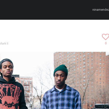
ninamende
0
ark II