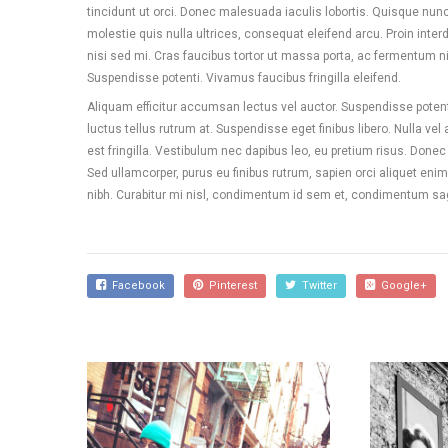
tincidunt ut orci. Donec malesuada iaculis lobortis. Quisque nunc 
molestie quis nulla ultrices, consequat eleifend arcu. Proin interdu
nisi sed mi. Cras faucibus tortor ut massa porta, ac fermentum nis
Suspendisse potenti. Vivamus faucibus fringilla eleifend.
Aliquam efficitur accumsan lectus vel auctor. Suspendisse potenti
luctus tellus rutrum at. Suspendisse eget finibus libero. Nulla ve
est fringilla. Vestibulum nec dapibus leo, eu pretium risus. Donec pu
Sed ullamcorper, purus eu finibus rutrum, sapien orci aliquet enim,
nibh. Curabitur mi nisl, condimentum id sem et, condimentum sagit
Facebook
Pinterest
Twitter
Google+