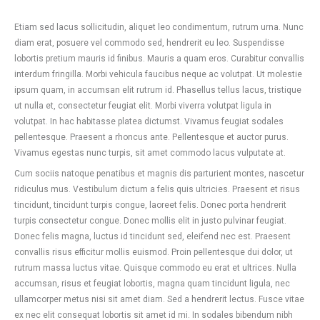
Etiam sed lacus sollicitudin, aliquet leo condimentum, rutrum urna. Nunc
diam erat, posuere vel commodo sed, hendrerit eu leo. Suspendisse
lobortis pretium mauris id finibus. Mauris a quam eros. Curabitur convallis
interdum fringilla. Morbi vehicula faucibus neque ac volutpat. Ut molestie
ipsum quam, in accumsan elit rutrum id. Phasellus tellus lacus, tristique
ut nulla et, consectetur feugiat elit. Morbi viverra volutpat ligula in
volutpat. In hac habitasse platea dictumst. Vivamus feugiat sodales
pellentesque. Praesent a rhoncus ante. Pellentesque et auctor purus.
Vivamus egestas nunc turpis, sit amet commodo lacus vulputate at.
Cum sociis natoque penatibus et magnis dis parturient montes, nascetur
ridiculus mus. Vestibulum dictum a felis quis ultricies. Praesent et risus
tincidunt, tincidunt turpis congue, laoreet felis. Donec porta hendrerit
turpis consectetur congue. Donec mollis elit in justo pulvinar feugiat.
Donec felis magna, luctus id tincidunt sed, eleifend nec est. Praesent
convallis risus efficitur mollis euismod. Proin pellentesque dui dolor, ut
rutrum massa luctus vitae. Quisque commodo eu erat et ultrices. Nulla
accumsan, risus et feugiat lobortis, magna quam tincidunt ligula, nec
ullamcorper metus nisi sit amet diam. Sed a hendrerit lectus. Fusce vitae
ex nec elit consequat lobortis sit amet id mi. In sodales bibendum nibh