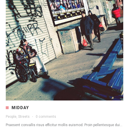
MIDDAY
People, Streets
·
0 comments
Praesent convallis risus efficitur mollis euismod. Proin pellentesque dui...