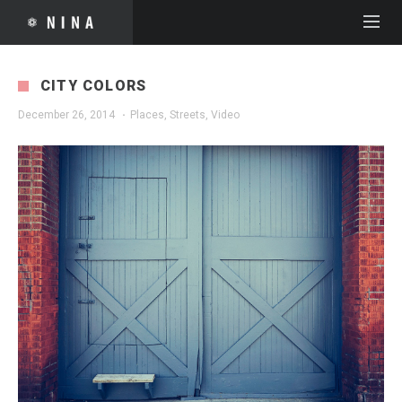
CITY COLORS
December 26, 2014
·
Places
,
Streets
,
Video