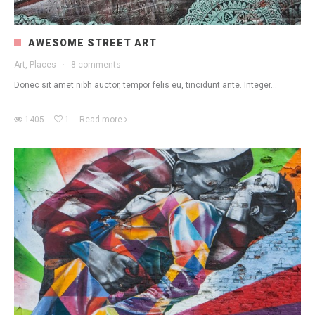
AWESOME STREET ART
Art, Places
·
8 comments
Donec sit amet nibh auctor, tempor felis eu, tincidunt ante. Integer...
1405
1
Read more